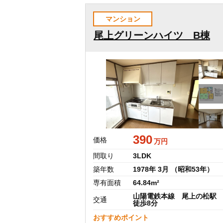
マンション
尾上グリーンハイツ B棟
390
価格
万円
間取り
3LDK
築年数
1978年 3月 （昭和53年）
専有面積
64.84m²
山陽電鉄本線 尾上の松駅
交通
徒歩8分
おすすめポイント