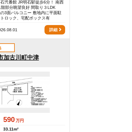
石弐番館 JR明石駅徒歩6分！ 南西
1階部分眺望良好 間取り３LDK
の3面バルコニー 敷地内に平面駐
ートロック、宅配ボックス有
6.08.01
詳細
地
市加古川町中津
590
万円
33.11m²