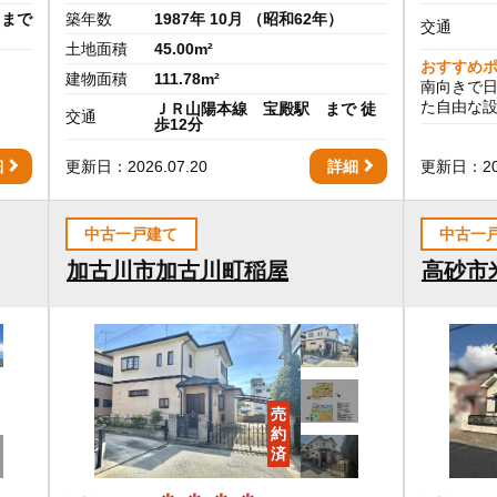
 まで
築年数
1987年 10月 （昭和62年）
交通
土地面積
45.00m²
おすすめ
建物面積
111.78m²
南向きで日
た自由な
ＪＲ山陽本線 宝殿駅 まで 徒
交通
歩12分
細
更新日：2026.07.20
詳細
更新日：202
中古一戸建て
中古一
加古川市加古川町稲屋
高砂市
売
約
済