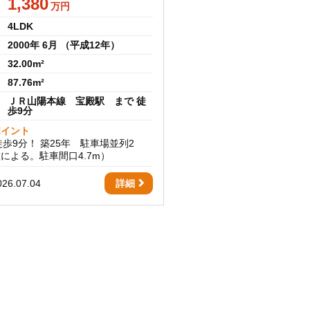
1,380
万円
4LDK
2000年 6月 （平成12年）
32.00m²
87.76m²
ＪＲ山陽本線 宝殿駅 まで 徒
歩9分
ポイント
徒歩9分！ 築25年 駐車場並列2
による。駐車間口4.7m）
6.07.04
詳細