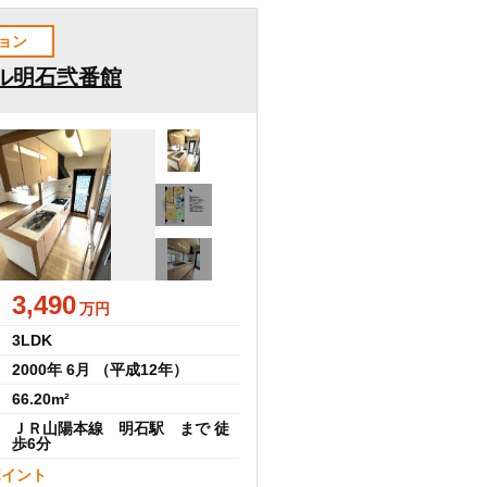
ョン
ル明石弐番館
3,490
万円
3LDK
2000年 6月 （平成12年）
66.20m²
ＪＲ山陽本線 明石駅 まで 徒
歩6分
ポイント