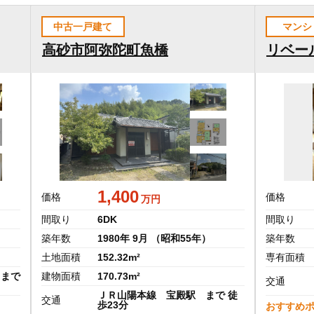
中古一戸建て
マンシ
高砂市阿弥陀町魚橋
リベー
1,400
価格
価格
万円
間取り
6DK
間取り
築年数
1980年 9月 （昭和55年）
築年数
土地面積
152.32m²
専有面積
 まで
建物面積
170.73m²
交通
ＪＲ山陽本線 宝殿駅 まで 徒
交通
歩23分
おすすめ