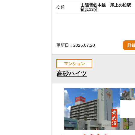
山陽電鉄本線 尾上の松駅
交通
徒歩13分
更新日：2026.07.20
詳
マンション
高砂ハイツ
売
約
済