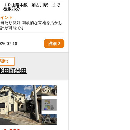
ＪＲ山陽本線 加古川駅 まで
徒歩26分
ポイント
当たり良好 開放的な立地を活かし
設計が可能です
6.07.16
詳細
戸建て
米田町米田