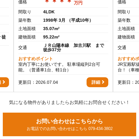
＊＊＊＊
価格
価格
万円
間取り
4LDK
間取り
築年数
1998年 3月 （平成10年）
築年数
土地面積
35.07m²
土地面積
 徒
建物面積
95.22m²
建物面積
ＪＲ山陽本線 加古川駅 まで
交通
交通
徒歩37分
おすすめポイント
おすすめ
室内丁寧にお使いです。 駐車場縦列2台可
JR宝殿駅
能。（普通車1台、軽1台）
台！（車種
細
更新日：2026.07.04
詳細
更新日：202
気になる物件がありましたらお気軽にお問合せください！
お問い合わせはこちらから
お電話でのお問い合わせはこちら 079-434-3802