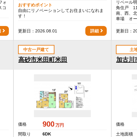
フォ
リベール明
おすすめポイント
スコ
角住戸 1
自由にリノベーションしてお住まいになれま
南、西、北
す！
車場 オ
細
更新日：2026.08.01
詳細
更新日：202
中古一戸建て
土
高砂市米田町米田
加古川
900
価格
価格
万円
間取り
6DK
土地面積