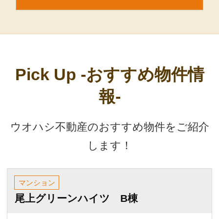
報-
ウオハシ不動産のおすすめ物件をご紹介
します！
マンション
尾上グリーンハイツ B棟
390
価格
万円
間取り
3LDK
1978年 3月
築年数
（昭和53年）
専有面積
64.84m²
山陽電鉄本
線 尾上の松
交通
駅 まで 徒
歩8分
おすすめポイント
尾上グリーンハイツB棟 2004年 全面リフォーム
2015年 給湯器取替え 2020年 ガスコンロ取替え