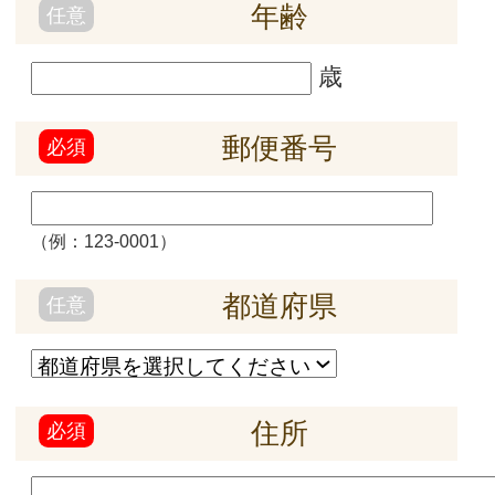
〒676-0805
兵庫県高砂市米田町米田313-1
TEL：079-434-3802
【ご本人または代理人の確認】
ご本人からお申込みの場合は、ご本人であること
を、運転免許証・写真付き住民基本台帳カード・パ
スポート・健康保険の被保険者証・印鑑証明書等の
証明書類の確認、当社ご登録電話番号へのコールバ
ックでの確認等により確認させていただきます。
代理人からお申込みの場合は、代理人であることを
委任状および委任状に押印された印鑑の印鑑証明書
の確認、ご本人への電話等により確認させていただ
きます。
(2) 手数料開示等の求めに対し、書面の交付により
回答した場合は、1件につき200円を手数料とし
て、現金その他の方法でお支払いただきます。
8．クッキーの使用について
本Webサイトでは、一部サービスにおいてクッキー
を使用しています。
皆様にサービスをご利用いただく際の利便性向上を
目的に行っていますので、お名前や電話番号などを
識別することはありません。