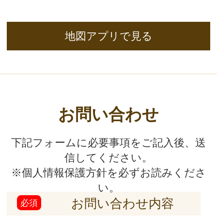
(2) 法令に基づき開示・提供を求められた場合
(3) 人の生命、身体又は財産の保護のために必要な
場合であって、お客さまの同意を得ることが困難で
ある場合
(4) 公衆衛生の向上又は児童の健全な育成の推進の
ために特に必要がある場合であって、お客さまの同
意を得ることが困難である場合
(5) 国又は地方公共団体等が公的な事務を実施する
上で、協力する必要がある場合であって、お客さま
の同意を得ることにより当該事務の遂行に支障を及
ぼすおそれがある場合
(6) 次項5．に掲げる者に対して提供する場合
5．お客様情報の開示
当社が保有するお客さま情報に関して、お客さまご
自身の情報の開示をご希望される場合には、お申し
出いただいた方がご本人であることを確認した上
で、合理的な期間及び範囲で回答いたします。
6．お客様情報の訂正等
当社が保有するお客さま情報に関して、お客さまご
自身の情報の利用停止または消去をご希望される場
合には、お申し出いただいた方がご本人であること
を確認した上で、合理的な期間及び範囲で利用停止