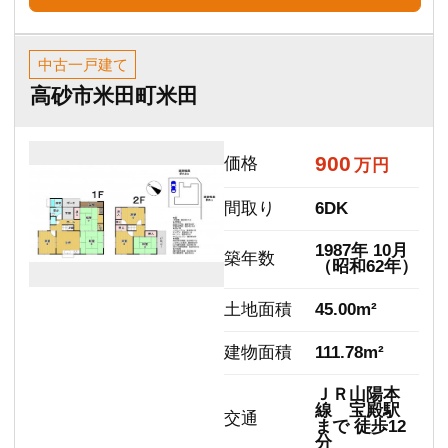
＊＊＊＊
価格
万円
間取り
3DK
売
約
1976年 2月
築年数
済
（昭和51年）
専有面積
69.30m²
山陽電鉄本
交通
線 高砂駅
まで 徒歩7分
更新日：2026.07.04
詳細
中古一戸建て
加古川市加古川町稲屋
＊＊＊＊
価格
万円
間取り
4LDK
売
約
1998年 3月
築年数
済
（平成10年）