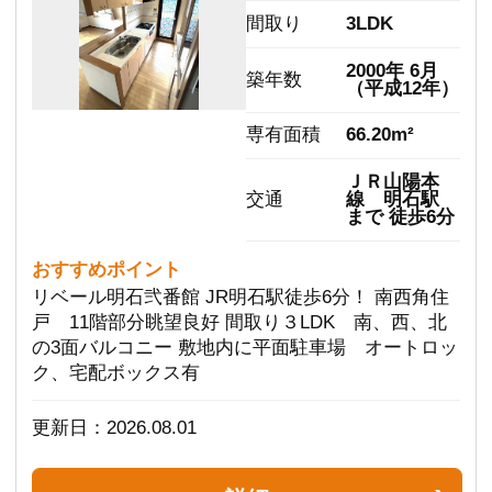
中古一戸建て
高砂市米田町米田
900
価格
万円
間取り
6DK
1987年 10月
築年数
（昭和62年）
土地面積
45.00m²
建物面積
111.78m²
ＪＲ山陽本
線 宝殿駅
交通
まで 徒歩12
分
更新日：2026.07.20
詳細