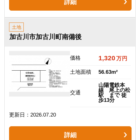
土地
加古川市加古川町中津
590
価格
万円
土地面積
33.11m²
ＪＲ山陽本
線 加古川
交通
駅 まで 徒
歩26分
おすすめポイント
南向きで日当たり良好 開放的な立地を活かした自
由な設計が可能です
更新日：2026.07.16
詳細
マンション
高砂ハイツ