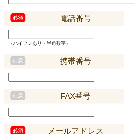
なお、クッキーを拒否された場合でも、本Webサイ
トの閲覧などのサービスをご利用いただけますが、
クッキーを利用したサービスが制限されます点はご
了承ください。
同様にアクセス解析、広告配信などのため、契約し
ている広告システムによりクッキー及びWebビーコ
ンを利用していますが個人を識別することはありま
せん。
また、当社のWebサイトでは、皆様に適切な広告を
配信するために、広告の配信を委託するGoogle、
Yahoo!Japanを含む第三者が提供する行動ターゲテ
ィング広告サービスを利用しております。
行動ターゲティング広告とは、サイト閲覧情報など
をもとに、Webサイトにアクセスされた方の興味・
関心にあわせて広告を配信する広告手法です。
行動ターゲティング広告サービスによる広告配信を
希望されない方は各社のオプトアウト用Webページ
にアクセスし無効化を行ってください。
※クッキーとは、ウェブページを利用したときに、
ブラウザとサーバーとの間で送受信した利用履歴や
入力内容などを、お客様のコンピュータにファイル
として保存しておく仕組みです。