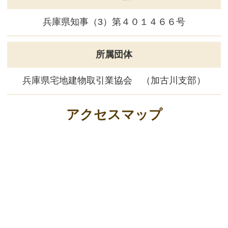
(4) ウェブサイトシステム管理会社（以下「サイト
管理会社」といいます。）への提供。
(5) その他上記(1)から(4)に附随する業務の実施
なお、当社は、サイト管理会社が提供するサービス
改善に必要な範囲で、お客様の個人データをサイト
管理会社に提供します。
このように提供された個人データにつきましては、
サイト管理会社において管理されることとなりま
す。サイト管理会社は、そのサービスの改善・向上
を目指すことに加え、メールマガジンなどによる情
報提供、お客様による購買の分析をして、当社の事
業運営を改善するために、個人データ（お客様が指
定された他の方の宛先情報を除く）を利用します。
当社は、サイト管理会社に対し、個人情報保護法を
遵守し、お客様のプライバシーに配慮した個人情報
の取り扱いをすることを規約などで義務づけており
ます。
4．お客様情報の第三者への開示・提供
当社は、前項3．の利用目的に記載した場合及び以
下のいずれかに該当する場合を除き、お客さま情報
を第三者へ開示又は提供いたしません。
(1) ご本人の同意がある場合