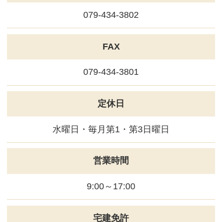
るために必要な対策を講じて適切な管理を行いま
す。
(5) 保有するお客さま情報について、お客さま本人
からの開示、訂正、削除、利用停止の依頼を所定の
窓口でお受けして、誠意をもって対応いたします。
具体的には、以下の内容に従ってお客さま情報の取
り扱いをいたします。
3．お客様の情報の利用目的
当社は、不動産についてのサービスをお客さまにご
利用いただくにあたり、各種の申込みの受付、訪
TEL：
079-434-3802
問、提案、見積、各種の工事やサービス提供等の機
営業時間9:00～17:00 定休日 水曜日・毎月第
会に、当社が直接あるいは協力会社又は業務委託先
1・第3日曜日
等を通じて、お客さまの個人情報（お客さまの電子
メールアドレス、氏名、住所、電話番号等）を取得
copyright © 株式会社ウオハシ不動産 co.,ltd
いたしますが、これらの個人情報は下記の目的に利
All rights reserved.
用させていただきます。
(1) 不動産についてのサービスの提供
スマホ版
PC版
(2) 不動産についてのサービスのアフターサービス
の提供
(3) 不動産についてのサービスのお知らせ・ＰＲ、
調査・データ集積、研究開発