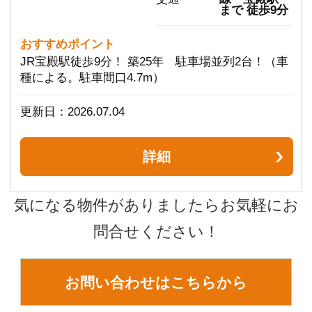
株式会社ウオハシ不動産
代表取締役
魚橋 良平
所在地
〒676-0805
兵庫県高砂市米田町米田313-1
電話番号
079-434-3802
FAX
079-434-3801
定休日
水曜日・毎月第1・第3日曜日