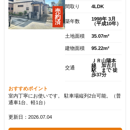
皆様のご支持を頂きながら事業を進めて
まいりました。
リフォーム事業をスタートから6000件以
上のお客様の住まいづくりに関わり、地
元高砂市でたくさんリピートやご紹介も
頂いております。
このたび、不動産事業を始めることで、
よりお客様側に立った住まい探しのご提
案ができると思っております。
「家を買いたい」人には物件購入からお
つきあいをして「世の中でたった一つの
わが家」を見つけるお手伝いができるよ
うにします。
「家を売りたい」人には少しでもいい条
件で売れるようなお手伝いをしていきま
す。まずは、会員登録をしてみて下さ