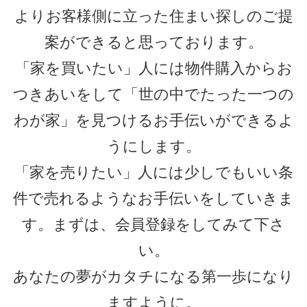
（例：不動産 太郎）
フリガナ
必須
（例：フドウサン タロウ）
年齢
任意
歳
郵便番号
必須
（例：123-0001）
都道府県
任意