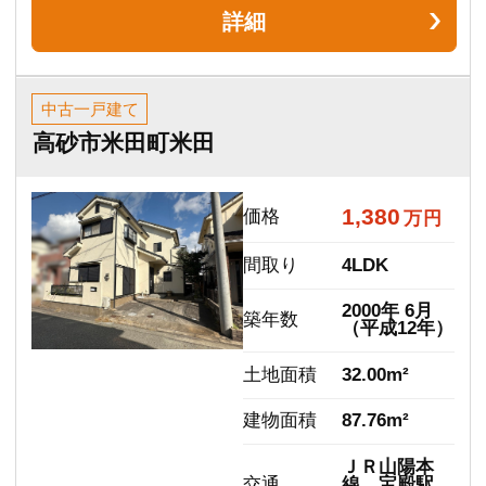
い。
あなたの夢がカタチになる第一歩になり
ますように。
ウオハシ不動産
株式会社ウオハシ不動産
代表取締役 魚橋 良平
会社概要
屋号
ウオハシ不動産
会社名