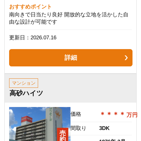
2000年 6月
築年数
（平成12年）
土地面積
32.00m²
建物面積
87.76m²
ＪＲ山陽本
交通
線 宝殿駅
まで 徒歩9分
おすすめポイント
JR宝殿駅徒歩9分！ 築25年 駐車場並列2台！（車
種による。駐車間口4.7m）
更新日：2026.07.04
詳細
気になる物件がありましたらお気軽にお
問合せください！
お問い合わせはこちらから