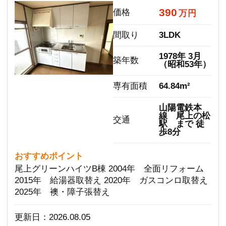
2025年 襖・障子張替え
更新日：2026.08.05
詳細
中古一戸建て
高砂市阿弥陀町魚橋
1,400
価格
万円
間取り
6DK
1980年 9月
築年数
（昭和55年）
土地面積
152.32m²
建物面積
170.73m²
ＪＲ山陽本
線 宝殿駅
交通
まで 徒歩23
分