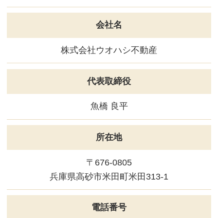
1．個人情報取り扱い業者の氏名又は名称
ウオハシ不動産 / 株式会社ウオハシ不動産
2．お客様の情報の保護についての考え方
当社は、当社の業務を円滑に行うため、お客さまの
電子メールアドレスをはじめ、氏名、住所、電話番
号等の情報を収集・利用させていただいておりま
す。
当社は、これらのお客さまの個人情報（以下「お客
さま情報」といいます。）の適正な保護を重大な責
ウオハシ不動産
務と認識し、この責務を果たすために、次の方針の
個人情報保護方針に
下でお客さま情報を取り扱います。
同意する
同意しない
(1) お客さま情報に適用される個人情報の保護に関
する法律その他の関係法令を遵守し、適切に取り扱
送 信
います。また、適宜取扱いの改善に努めます。
(2) お客さま情報の取扱いに関する規程を明確に
し、従業者に周知徹底します。また、取引先等に対
しても適切にお客さま情報を取り扱うように要請し
ます。
(3) お客さま情報の収集に際しては、利用目的を特
関連リンク
定して通知または公表し、その利用目的にしたがっ
てお客さま情報を取り扱います。
(4) お客さま情報の漏洩、紛失、改ざん等を防止す