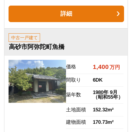
おすすめポイント
自由にリノベーションしてお住まいになれます！
更新日：2026.08.01
詳細
マンション
リベール明石弐番館
3,490
価格
万円
間取り
3LDK
2000年 6月
築年数
（平成12年）
専有面積
66.20m²
ＪＲ山陽本
交通
線 明石駅
まで 徒歩6分
おすすめポイント