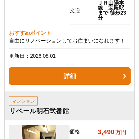
リベール明石弐番館 JR明石駅徒歩6分！ 南西角住
戸 11階部分眺望良好 間取り３LDK 南、西、北
の3面バルコニー 敷地内に平面駐車場 オートロッ
ク、宅配ボックス有
更新日：2026.08.01
詳細
土地
加古川市加古川町南備後
1,320
価格
万円
土地面積
56.63m²
山陽電鉄本
線 尾上の松
交通
駅 まで 徒
歩13分
更新日：2026.07.20
詳細