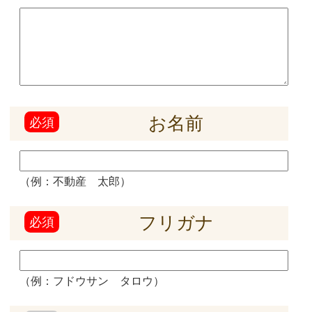
又は消去をいたします。
これらの情報等の一部又は全部を利用停止または消
去した場合、不本意ながらご要望にそったサービス
の提供ができなくなることがありますので、ご理解
とご協力を賜りますようお願い申し上げます。（な
お、関係法令に基づき保有しております情報につい
ては、利用停止または消去のお申し出には応じられ
ない場合があります。）
7．お客様情報の開示等の受付方法・窓口
当社が保有するお客さま情報に関する開示等（上記
5．6．）のお申し出は、以下の方法にて、受け付け
いたします。
なお、この受付方法によらない開示等の求めには応
じられない場合がございますので、ご了承くださ
い。
(1) 受付手続き下記の窓口に直接お越しいただく
か、下記の宛先に郵送、ＦＡＸまたは電子メールで
お申込みください。受付手続きについての詳細は、
お申し出いただいた際にご案内申し上げますが、下
記の方法によりご本人（または代理人）であること
の確認をしたうえで、書面の交付その他の方法によ
り、回答いたします。また、お申し出内容によって
は、当社所定の申込書面をご提出いただく場合がご
ざいます。
株式会社ウオハシ不動産