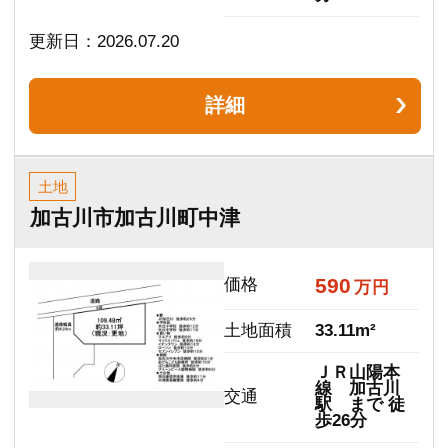
土地面積
35.07m²
建物面積
95.22m²
ＪＲ山陽本
線 加古川
交通
駅 まで 徒
歩37分
おすすめポイント
室内丁寧にお使いです。 駐車場縦列2台可能。（普
通車1台、軽1台）
更新日：2026.07.04
詳細
中古一戸建て
高砂市米田町米田
1,380
価格
万円
間取り
4LDK